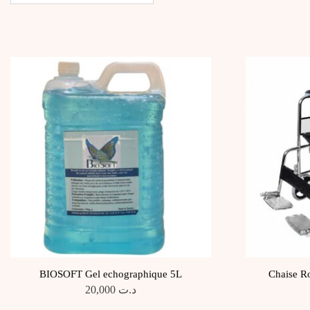
DU
PLUS
RÉCENT
AU
PLUS
ANCIEN
BIOSOFT Gel echographique 5L
Chaise R
20,000
د.ت