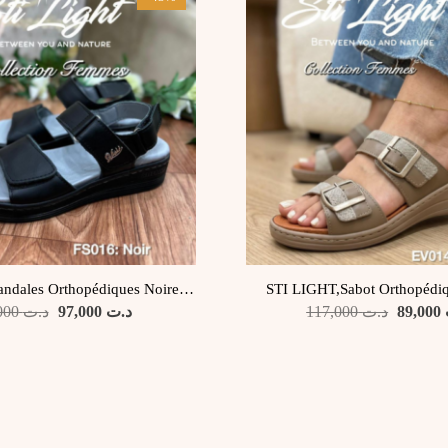
ndales Orthopédiques Noires,
STI LIGHT,Sabot Orthopédi
FS016
TAUPE
Le
Le
Le
170,000
د.ت
97,000
د.ت
117,000
د.ت
89,000
prix
prix
prix
initial
actuel
initial
était :
est :
était :
د.ت 97,000.
د.ت 170,000.