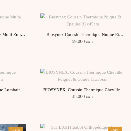
 Multi-Zones
Biosynex Coussin Thermique Nuque Et
Épaules 32x45cm
59,000
د.ت
e Lombaires
BIOSYNEX, Coussin Thermique Cheville ,
Poignet & Coude 11x35cm
35,000
د.ت
-24%
-24%