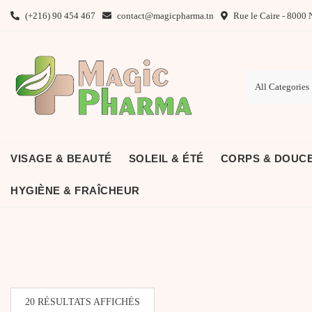
Skip
(+216) 90 454 467
contact@magicpharma.tn
Rue le Caire - 8000 
to
content
VISAGE & BEAUTÉ
SOLEIL & ÉTÉ
CORPS & DOUC
HYGIÈNE & FRAÎCHEUR
TRIÉ
20 RÉSULTATS AFFICHÉS