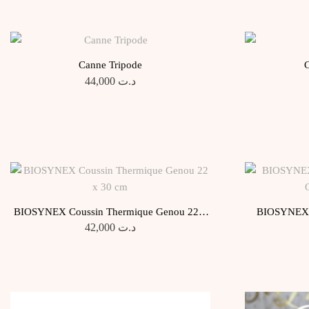
Canne Tripode
C
44,000
د.ت
BIOSYNEX Coussin Thermique Genou 22 x
BIOSYNEX 
30 cm
42,000
د.ت