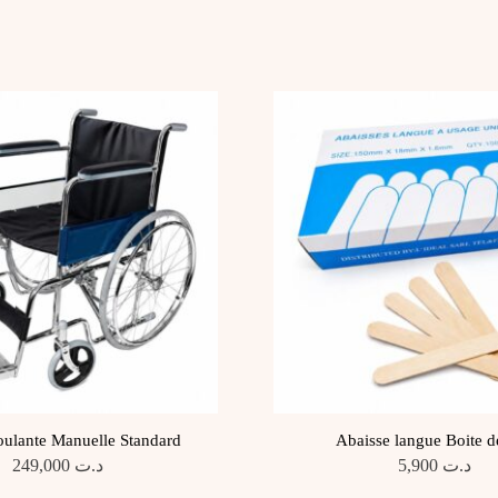
oulante Manuelle Standard
Abaisse langue Boite d
249,000
د.ت
5,900
د.ت