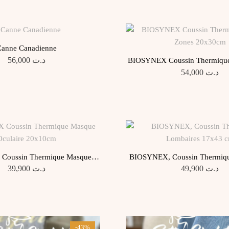
anne Canadienne
56,000
د.ت
BIOSYNEX Coussin Thermique
20x30cm
54,000
د.ت
Coussin Thermique Masque
BIOSYNEX, Coussin Thermiqu
Oculaire 20x10cm
17×43 cm
39,900
د.ت
49,900
د.ت
-43%