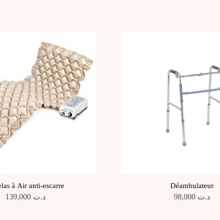
las à Air anti-escarre
Déambulateur
139,000
د.ت
98,000
د.ت