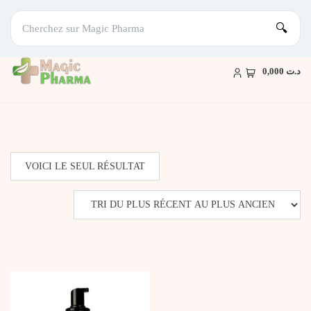
🔍
Skip
to
د.ت 0,000
content
VOICI LE SEUL RÉSULTAT