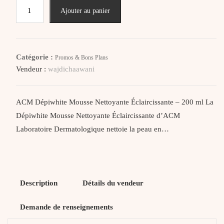
quantité
Ajouter au panier
de
ACM
DEPIWHITE
MOUSSE
Catégorie :
Promos & Bons Plans
NETTOYANTE
Vendeur :
wajdichaawani
ECLAIRCISSANTE
200ML
ACM Dépiwhite Mousse Nettoyante Éclaircissante – 200 ml La
Dépiwhite Mousse Nettoyante Éclaircissante d’ACM
Laboratoire Dermatologique nettoie la peau en…
Description
Détails du vendeur
Demande de renseignements