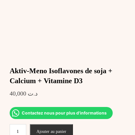
Aktiv-Meno Isoflavones de soja +
Calcium + Vitamine D3
40,000
د.ت
Contactez nous pour plus d'informations
quantité
Ajouter au panier
de