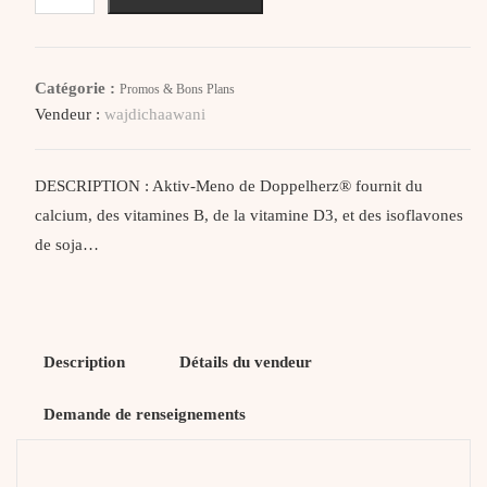
Aktiv-
Meno
Isoflavones
Catégorie :
Promos & Bons Plans
de
Vendeur :
wajdichaawani
soja
+
Calcium
DESCRIPTION : Aktiv-Meno de Doppelherz® fournit du
+
calcium, des vitamines B, de la vitamine D3, et des isoflavones
Vitamine
de soja…
D3
Description
Détails du vendeur
Demande de renseignements