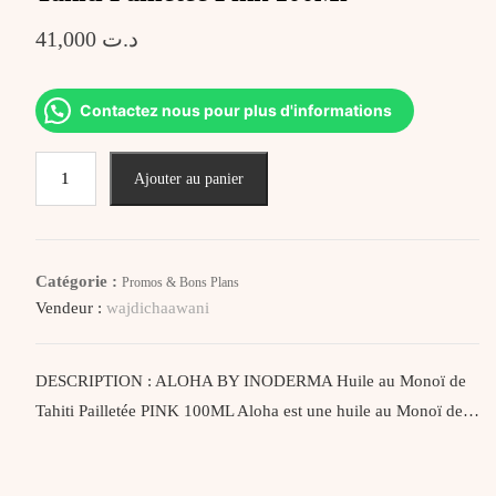
41,000
د.ت
Contactez nous pour plus d'informations
quantité
Ajouter au panier
de
Aloha
By
Inoderma
Catégorie :
Promos & Bons Plans
Huile
Vendeur :
wajdichaawani
au
Monoï
de
DESCRIPTION : ALOHA BY INODERMA Huile au Monoï de
Tahiti
Tahiti Pailletée PINK 100ML Aloha est une huile au Monoï de…
Pailletée
Pink
100Ml