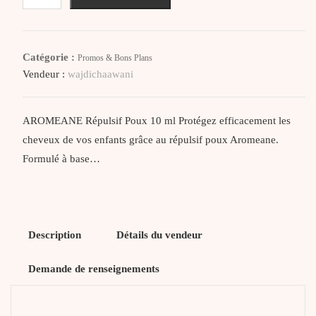
AROMEANE
REPULSIVE
POUX
Catégorie :
Promos & Bons Plans
10ML
Vendeur :
wajdichaawani
AROMEANE Répulsif Poux 10 ml Protégez efficacement les
cheveux de vos enfants grâce au répulsif poux Aromeane.
Formulé à base…
Description
Détails du vendeur
Demande de renseignements