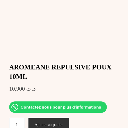
AROMEANE REPULSIVE POUX
10ML
10,900
د.ت
Contactez nous pour plus d'informations
quantité
Ajouter au panier
de