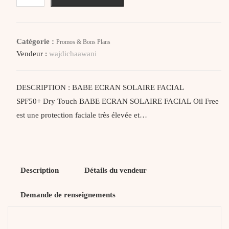
Babe
Ecran
Solaire
Catégorie :
Promos & Bons Plans
Facial
Vendeur :
wajdichaawani
Spf50+
Dry
Touch
DESCRIPTION : BABE ECRAN SOLAIRE FACIAL
SPF50+ Dry Touch BABE ECRAN SOLAIRE FACIAL Oil Free
est une protection faciale très élevée et…
Description
Détails du vendeur
Demande de renseignements