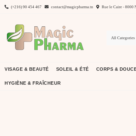
Skip
(+216) 90 454 467
contact@magicpharma.tn
Rue le Caire - 8000 
to
content
VISAGE & BEAUTÉ
SOLEIL & ÉTÉ
CORPS & DOUC
HYGIÈNE & FRAÎCHEUR