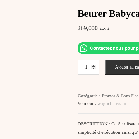
Beurer Babyca
269,000
د.ت
Contactez nous pour p
quantité
Ajouter au pa
de
Beurer
Babycare
By
Catégorie :
Promos & Bons Plan
76
Vendeur :
wajdichaawani
DESCRIPTION : Ce Stérilisateu
simplicité d’exécution ainsi qu