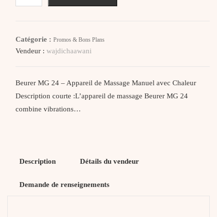
Beurer
MG
24
Catégorie :
Promos & Bons Plans
–
Vendeur :
wajdichaawani
Appareil
de
Massage
Beurer MG 24 – Appareil de Massage Manuel avec Chaleur
Manuel
Description courte :L’appareil de massage Beurer MG 24
avec
combine vibrations…
Chaleur
Description
Détails du vendeur
Demande de renseignements