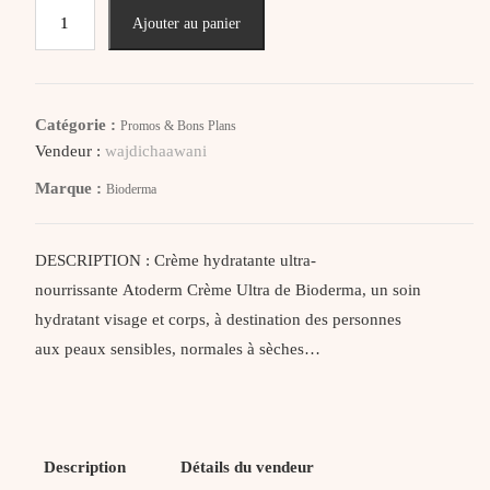
quantité
Ajouter au panier
de
Bioderma
Atoderm
Crème
Catégorie :
Promos & Bons Plans
Ultra
Vendeur :
wajdichaawani
Crème
Marque :
Bioderma
Hydratante
Ultra-
Nourrissante
DESCRIPTION : Crème hydratante ultra-
–
nourrissante Atoderm Crème Ultra de Bioderma, un soin
400Ml
hydratant visage et corps, à destination des personnes
aux peaux sensibles, normales à sèches…
Description
Détails du vendeur