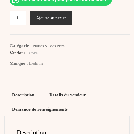
quantité
Ajouter au panier
de
BIODERMA
Sensibio
AR
Catégorie :
Promos & Bons Plans
Crème
Vendeur :
store
Marque :
Bioderma
Description
Détails du vendeur
Demande de renseignements
Description