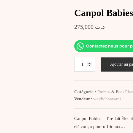
Canpol Babies 
275,000
د.ت
Contactez nous pour p
quantité
Ajouter au pa
de
Canpol
Babies
–
Catégorie :
Promos & Bons Plan
tire
Vendeur :
wajdichaawani
lait
électrique
main
Canpol Babies – Tire-lait Électr
libre
été conçu pour offrir aux…