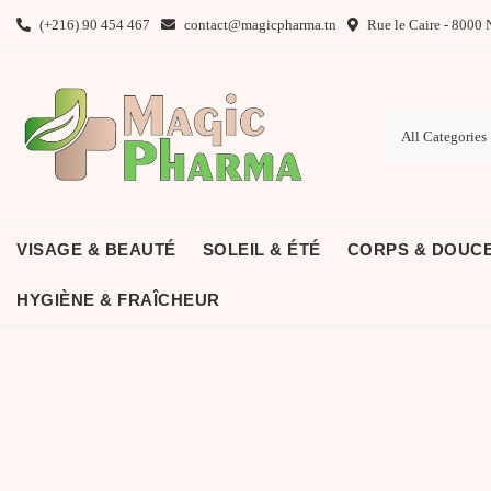
Skip
(+216) 90 454 467
contact@magicpharma.tn
Rue le Caire - 8000 
to
content
VISAGE & BEAUTÉ
SOLEIL & ÉTÉ
CORPS & DOUC
HYGIÈNE & FRAÎCHEUR