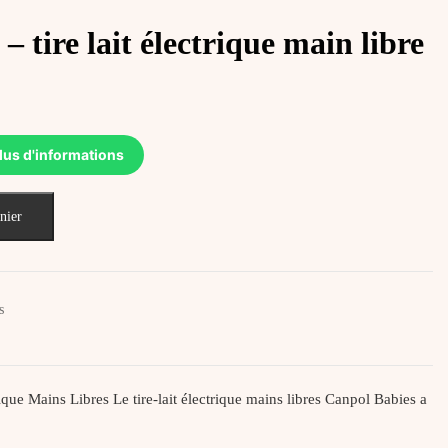
– tire lait électrique main libre
lus d'informations
nier
s
ique Mains Libres Le tire-lait électrique mains libres Canpol Babies a