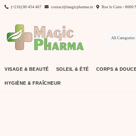
Skip
(+216) 90 454 467
contact@magicpharma.tn
Rue le Caire - 8000 
to
content
VISAGE & BEAUTÉ
SOLEIL & ÉTÉ
CORPS & DOUC
HYGIÈNE & FRAÎCHEUR