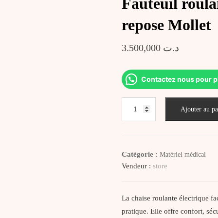
Fauteuil roula
repose Mollet
3.500,000
د.ت
Contactez nous pour p
quantité
Ajouter au pa
de
Fauteuil
roulant
électrique
Catégorie :
Matériel médical
avec
Vendeur :
store
repose
tête
et
La chaise roulante électrique f
repose
pratique. Elle offre confort, sé