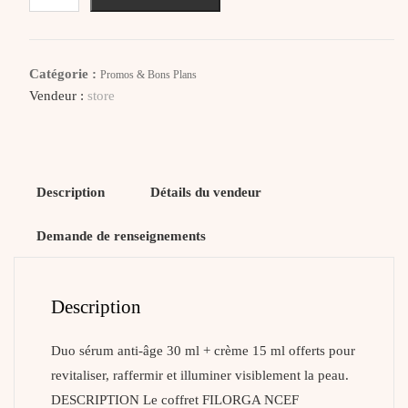
FILORGA
Coffret
Ncef
Catégorie :
Promos & Bons Plans
Revitalize
Vendeur :
store
Serum
+
Creme
Offerte
Description
Détails du vendeur
Demande de renseignements
Description
Duo sérum anti-âge 30 ml + crème 15 ml offerts pour
revitaliser, raffermir et illuminer visiblement la peau.
DESCRIPTION Le coffret FILORGA NCEF