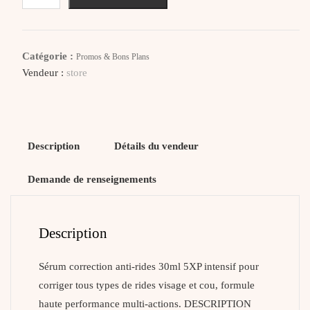
FILORGA
Time-
Filler
Catégorie :
Promos & Bons Plans
Intensive
Vendeur :
store
5XP
Serum
Correction
Description
Détails du vendeur
Demande de renseignements
Description
Sérum correction anti-rides 30ml 5XP intensif pour
corriger tous types de rides visage et cou, formule
haute performance multi-actions. DESCRIPTION