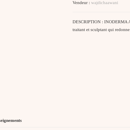
Vendeur :
wajdichaawani
Capillaire
100Ml
DESCRIPTION : INODERMA ANT
traitant et sculptant qui redonn
seignements