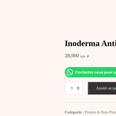
Inoderma Anti
28,900
د.ت
Contactez nous pour p
quantité
Ajouter au pa
de
Inoderma
Anti-
Chute
Catégorie :
Promos & Bons Plan
Soin