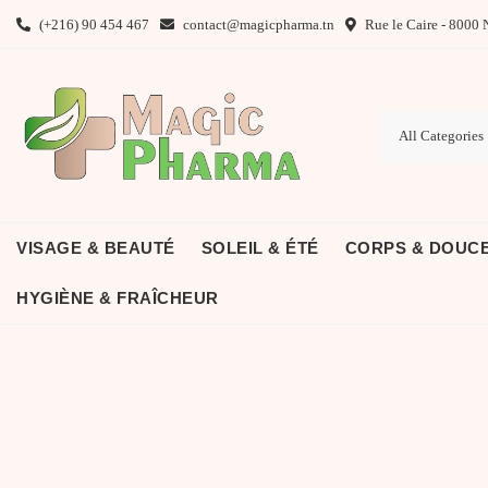
Skip
(+216) 90 454 467
contact@magicpharma.tn
Rue le Caire - 8000 
to
content
VISAGE & BEAUTÉ
SOLEIL & ÉTÉ
CORPS & DOUC
HYGIÈNE & FRAÎCHEUR