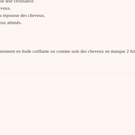
ise leur croissance.
eveux.
la repousse des cheveux.
eux abimés.
nnement en huile coiffante ou comme soin des cheveux en masque 2 fo