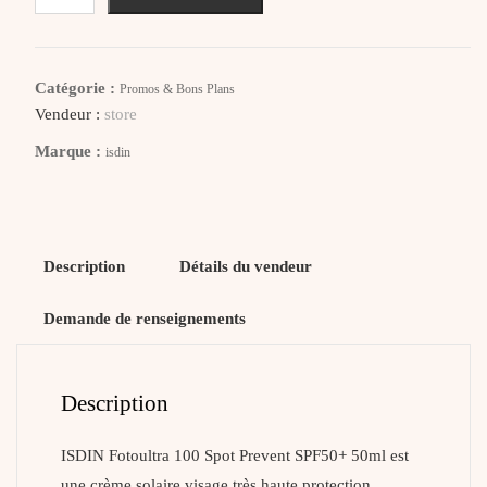
ISDIN
Fotoultra
100
Catégorie :
Promos & Bons Plans
Spot
Vendeur :
store
Prevent
Marque :
isdin
SPF50+
Description
Détails du vendeur
Demande de renseignements
Description
ISDIN Fotoultra 100 Spot Prevent SPF50+ 50ml est
une crème solaire visage très haute protection