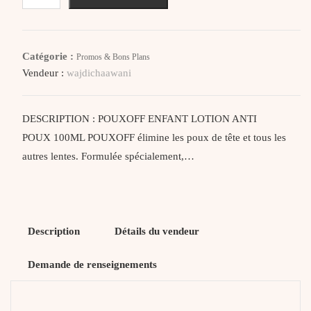
Poux
Off
Enfant
Catégorie :
Promos & Bons Plans
Lotion
Vendeur :
wajdichaawani
Anti
Poux
100ML
DESCRIPTION : POUXOFF ENFANT LOTION ANTI
POUX 100ML POUXOFF élimine les poux de tête et tous les
autres lentes. Formulée spécialement,…
Description
Détails du vendeur
Demande de renseignements