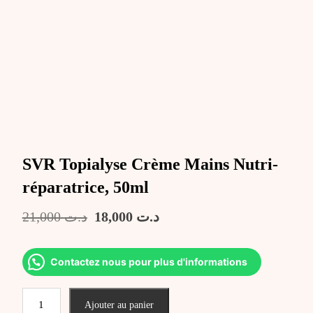
SVR Topialyse Crème Mains Nutri-
réparatrice, 50ml
Le
Le
21,000
د.ت
18,000
د.ت
prix
prix
initial
actuel
était :
est :
Contactez nous pour plus d'informations
د.ت 18,000.
د.ت 21,000.
quantité
Ajouter au panier
de