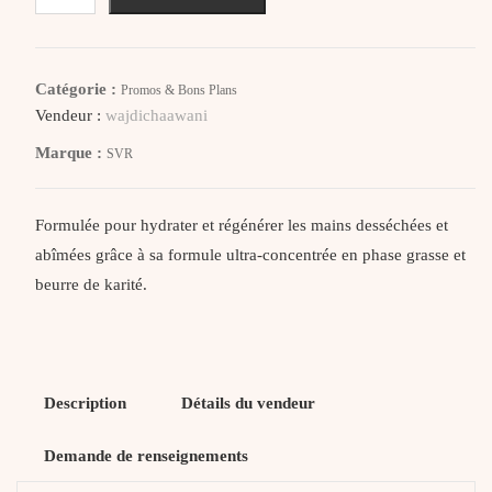
SVR
Topialyse
Crème
Catégorie :
Promos & Bons Plans
Mains
Vendeur :
wajdichaawani
Nutri-
Marque :
SVR
réparatrice,
50ml
Formulée pour hydrater et régénérer les mains desséchées et
abîmées grâce à sa formule ultra-concentrée en phase grasse et
beurre de karité.
Description
Détails du vendeur
Demande de renseignements