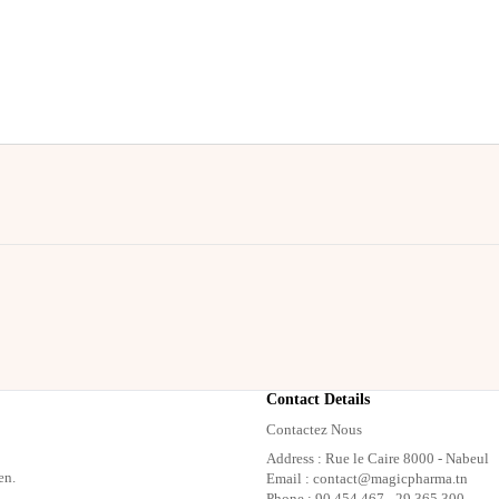
Contact Details
Contactez Nous
Address : Rue le Caire 8000 - Nabeul
en.
Email : contact@magicpharma.tn
Phone : 90 454 467 - 29 365 300