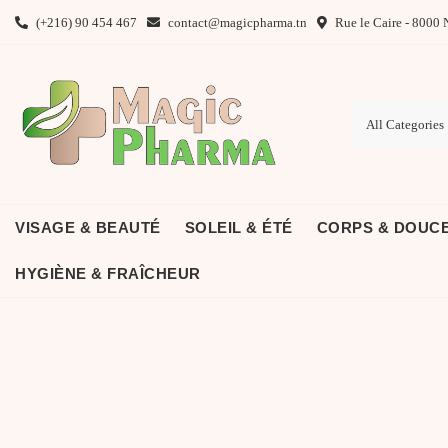
Skip
(+216) 90 454 467
contact@magicpharma.tn
Rue le Caire - 8000 
to
content
VISAGE & BEAUTÉ
SOLEIL & ÉTÉ
CORPS & DOUC
HYGIÈNE & FRAÎCHEUR