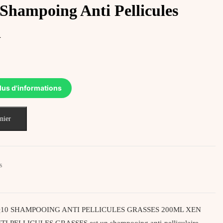
 Shampoing Anti Pellicules
l
lus d'informations
nier
s
 Q10 SHAMPOOING ANTI PELLICULES GRASSES 200ML XEN
PELLICULES GRASSES est un shampooing anti-pelliculaire…