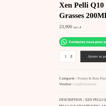
Xen Pelli Q10
Grasses 200M
23,900
د.ت
Contactez nous pour p
quantité
Ajouter au pa
de
Xen
Pelli
Q10
Catégorie :
Promos & Bons Plan
Shampoing
Vendeur :
wajdichaawani
Anti
Pellicules
Grasses
DESCRIPTION : XEN PELLI
200Ml
PELLI Q10 SHAMPOOING ANTI 