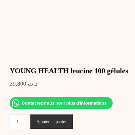
YOUNG HEALTH leucine 100 gélules
39,800
د.ت
Contactez nous pour plus d'informations
quantité
Ajouter au panier
de
YOUNG