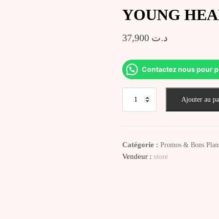
YOUNG HEA
37,900
د.ت
Contactez nous pour p
quantité
Ajouter au pa
de
YOUNG
HEALTH
OMEGA
Catégorie :
Promos & Bons Plan
3
Vendeur :
store