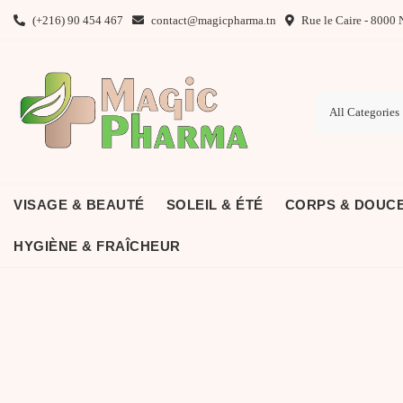
Skip
(+216) 90 454 467
contact@magicpharma.tn
Rue le Caire - 8000 
to
content
VISAGE & BEAUTÉ
SOLEIL & ÉTÉ
CORPS & DOUC
HYGIÈNE & FRAÎCHEUR