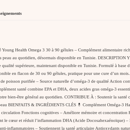
seignements
oung Health Omega 3 30 à 90 gélules – Complément alimentaire riche
ons et la peau au quotidien, désormais disponible en Tunisie. DESCR
ualité supérieure, maintenant disponible en Tunisie. Formulé à base 
Disponible en flacon de 30 ou 90 gélules, pratique pour une cure d’un mo
 de poisson purifiée – Source naturelle d’oméga-3 de qualité Action com
 complément santé combine EPA et DHA, deux acides gras oméga-3 essent
votre bien-être général au quotidien. CONTRIBUE À : Soutenir la santé c
ger la peau BIENFAITS & INGRÉDIENTS CLÉS 💊 Complément Oméga-3 Haut
la circulation Fonctions cognitives – Améliore mémoire et concentration 
 le cœur et réduit l’inflammation DHA (Acide Docosahexaénoïque) – Ess
anti-inflammatoires – Soutiennent la santé articulaire Antioxydants natu