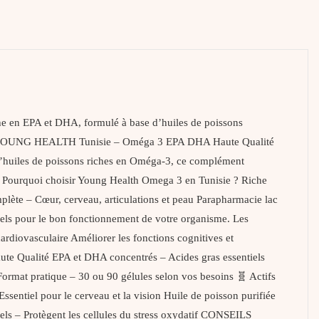
 en EPA et DHA, formulé à base d’huiles de poissons
IPTION YOUNG HEALTH Tunisie – Oméga 3 EPA DHA Haute Qualité
d’huiles de poissons riches en Oméga-3, ce complément
is. Pourquoi choisir Young Health Omega 3 en Tunisie ? Riche
plète – Cœur, cerveau, articulations et peau Parapharmacie lac
iels pour le bon fonctionnement de votre organisme. Les
ardiovasculaire Améliorer les fonctions cognitives et
e Qualité EPA et DHA concentrés – Acides gras essentiels
Format pratique – 30 ou 90 gélules selon vos besoins 🧬 Actifs
entiel pour le cerveau et la vision Huile de poisson purifiée
rels – Protègent les cellules du stress oxydatif CONSEILS