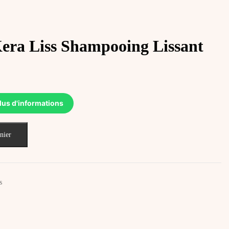
a Liss Shampooing Lissant
lus d'informations
nier
s