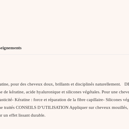
seignements
ératine, pour des cheveux doux, brillants et disciplinés naturelleme
se de kératine, acide hyaluronique et silicones végétales. Pour une che
é- Kératine : force et réparation de la fibre capillaire- Silicones végét
me traités CONSEILS D’UTILISATION Appliquer sur cheveux mouillés, mas
 un effet lissant durable.