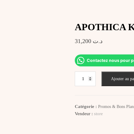
APOTHICA Ker
31,200
د.ت
Contactez nous pour p
quantité
Ajouter au pa
de
APOTHICA
Kera
Liss
Catégorie :
Promos & Bons Plan
Shampooing
Vendeur :
store
Lissant