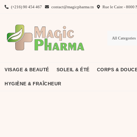
Skip
(+216) 90 454 467
contact@magicpharma.tn
Rue le Caire - 8000 
to
content
VISAGE & BEAUTÉ
SOLEIL & ÉTÉ
CORPS & DOUC
HYGIÈNE & FRAÎCHEUR