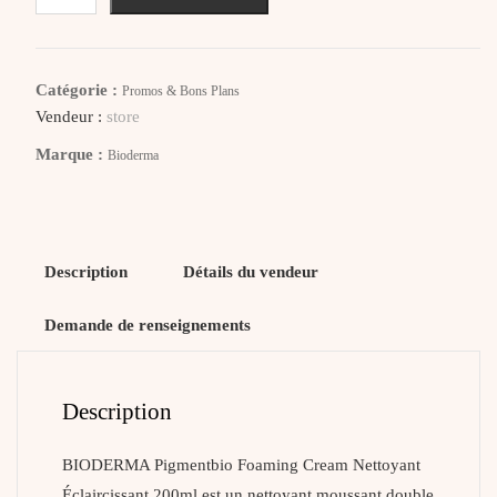
BIODERMA
Pigmentbio
Foaming
Catégorie :
Promos & Bons Plans
Cream
Vendeur :
store
Marque :
Bioderma
Description
Détails du vendeur
Demande de renseignements
Description
BIODERMA Pigmentbio Foaming Cream Nettoyant
Éclaircissant 200ml est un nettoyant moussant double