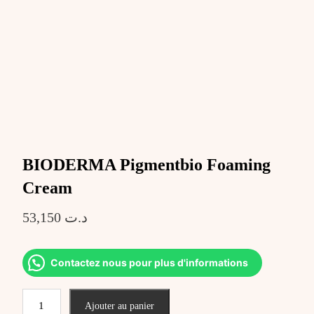
BIODERMA Pigmentbio Foaming
Cream
53,150
د.ت
Contactez nous pour plus d'informations
quantité
Ajouter au panier
de