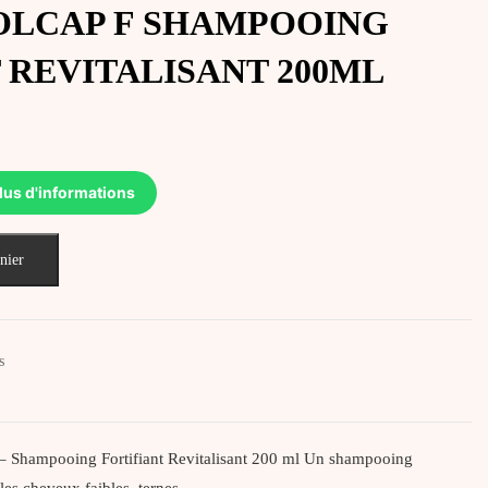
OLCAP F SHAMPOOING
 REVITALISANT 200ML
lus d'informations
nier
s
ampooing Fortifiant Revitalisant 200 ml Un shampooing
r les cheveux faibles, ternes…