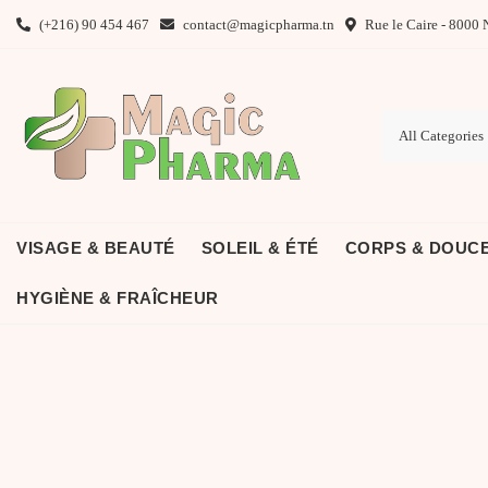
Skip
(+216) 90 454 467
contact@magicpharma.tn
Rue le Caire - 8000 
to
content
VISAGE & BEAUTÉ
SOLEIL & ÉTÉ
CORPS & DOUC
HYGIÈNE & FRAÎCHEUR