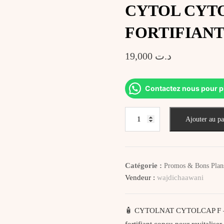
CYTOL CYT
FORTIFIANT
19,000
د.ت
Contactez nous pour p
quantité
Ajouter au pa
de
CYTOL
CYTOLCAP
F
Catégorie :
Promos & Bons Plan
SHAMPOOING
Vendeur :
wajdichaawani
FORTIFIANT
REVITALISANT
200ML
🧴 CYTOLNAT CYTOLCAP F – Sh
fortifiant conçu pour revitalise