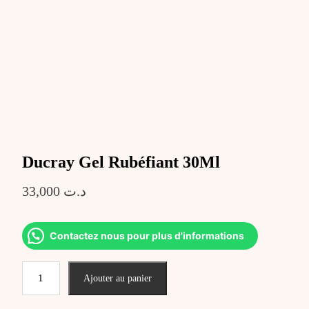
Ducray Gel Rubéfiant 30Ml
33,000
د.ت
Contactez nous pour plus d'informations
quantité
Ajouter au panier
de
Ducray