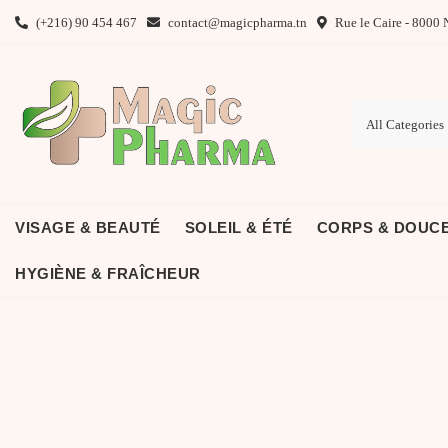
Skip
(+216) 90 454 467
contact@magicpharma.tn
Rue le Caire - 8000 
to
content
VISAGE & BEAUTÉ
SOLEIL & ÉTÉ
CORPS & DOUC
HYGIÈNE & FRAÎCHEUR