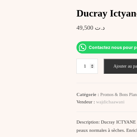
Ducray Ictya
49,500
د.ت
Contactez nous pour p
quantité
Ajouter au pa
de
Ducray
Ictyane
Hydra
Catégorie :
Promos & Bons Plan
Crème
Vendeur :
wajdichaawani
Légère
40Ml
Description: Ducray ICTYANE H
peaux normales à sèches. Enric