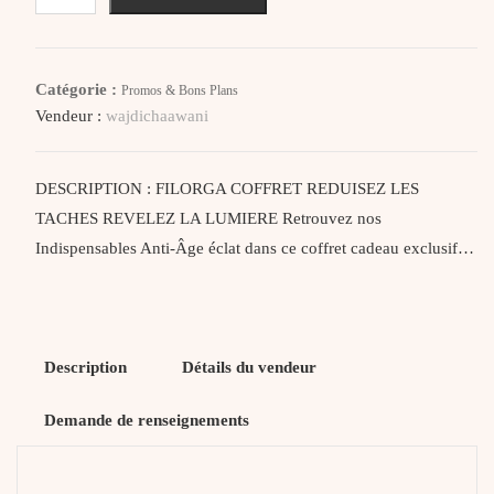
Filorga
Coffret
Reduisez
Catégorie :
Promos & Bons Plans
Les
Vendeur :
wajdichaawani
Taches
Relevez
La
DESCRIPTION : FILORGA COFFRET REDUISEZ LES
Lumiere
TACHES REVELEZ LA LUMIERE Retrouvez nos
Indispensables Anti-Âge éclat dans ce coffret cadeau exclusif…
Description
Détails du vendeur
Demande de renseignements