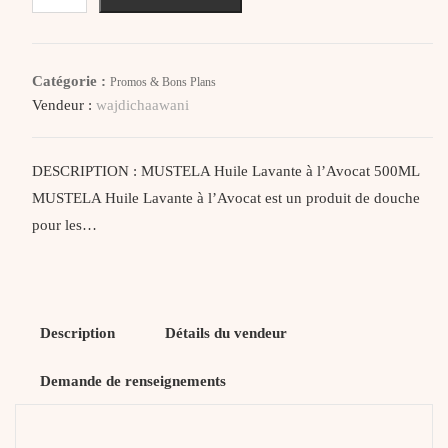
Mustela
Huile
Lavante
Catégorie :
Promos & Bons Plans
à
Vendeur :
wajdichaawani
l’Avocat
500ML
DESCRIPTION : MUSTELA Huile Lavante à l’Avocat 500ML
MUSTELA Huile Lavante à l’Avocat est un produit de douche
pour les…
Description
Détails du vendeur
Demande de renseignements