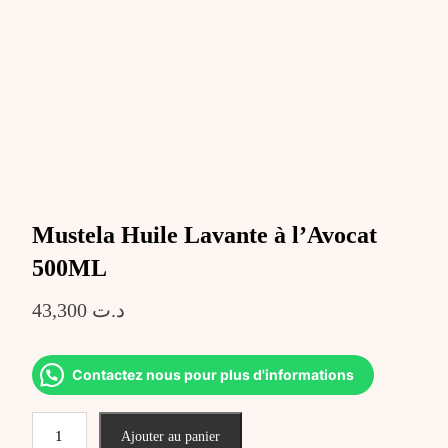
Mustela Huile Lavante à l’Avocat
500ML
43,300
د.ت
Contactez nous pour plus d'informations
quantité
Ajouter au panier
de