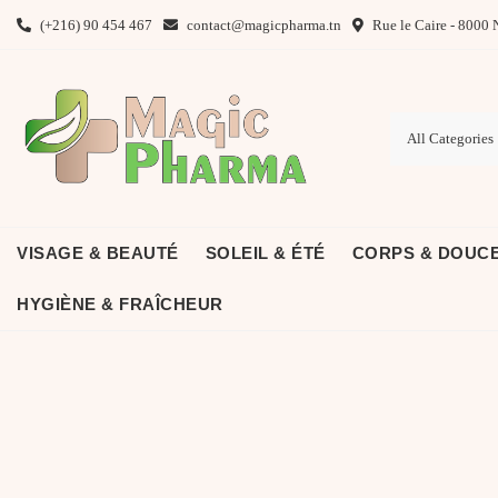
Skip
(+216) 90 454 467
contact@magicpharma.tn
Rue le Caire - 8000 
to
content
VISAGE & BEAUTÉ
SOLEIL & ÉTÉ
CORPS & DOUC
HYGIÈNE & FRAÎCHEUR