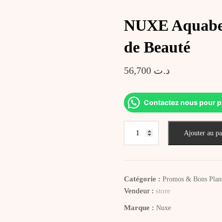
NUXE Aquabell
de Beauté
56,700
د.ت
Contactez nous pour p
quantité
Ajouter au pa
de
NUXE
Aquabella
Lotion
Catégorie :
Promos & Bons Plan
Essence
Vendeur :
store
Révélatrice
Marque :
Nuxe
de
Beauté