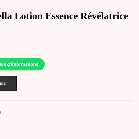
a Lotion Essence Révélatrice
lus d'informations
nier
s