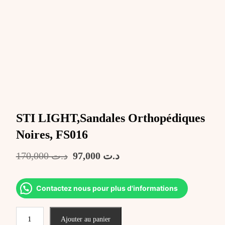
STI LIGHT,Sandales Orthopédiques
Noires, FS016
Le
Le
170,000
د.ت
97,000
د.ت
prix
prix
initial
actuel
était :
est :
Contactez nous pour plus d'informations
د.ت 97,000.
د.ت 170,000.
quantité
Ajouter au panier
de