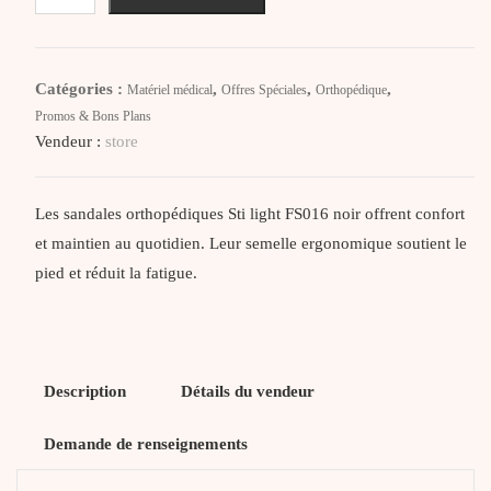
STI
LIGHT,Sandales
Orthopédiques
Catégories :
,
,
,
Matériel médical
Offres Spéciales
Orthopédique
Noires,
Promos & Bons Plans
FS016
Vendeur :
store
Les sandales orthopédiques Sti light FS016 noir offrent confort
et maintien au quotidien. Leur semelle ergonomique soutient le
pied et réduit la fatigue.
Description
Détails du vendeur
Demande de renseignements