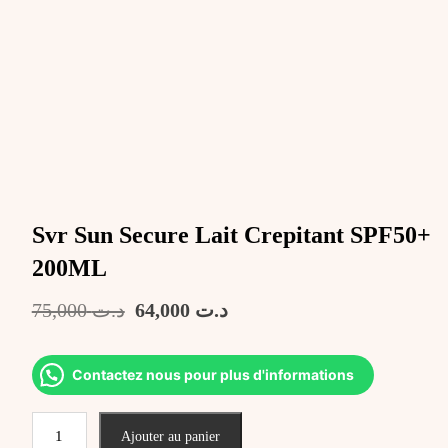
Svr Sun Secure Lait Crepitant SPF50+
200ML
Le
Le
75,000
د.ت
64,000
د.ت
prix
prix
initial
actuel
était :
est :
Contactez nous pour plus d'informations
د.ت 64,000.
د.ت 75,000.
quantité
Ajouter au panier
de