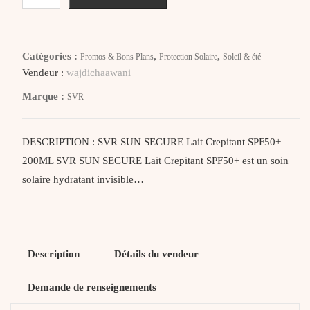
Svr
Sun
Secure
Catégories :
,
,
Promos & Bons Plans
Protection Solaire
Soleil & été
Lait
Vendeur :
wajdichaawani
Crepitant
Marque :
SVR
SPF50+
200ML
DESCRIPTION : SVR SUN SECURE Lait Crepitant SPF50+
200ML SVR SUN SECURE Lait Crepitant SPF50+ est un soin
solaire hydratant invisible…
Description
Détails du vendeur
Demande de renseignements