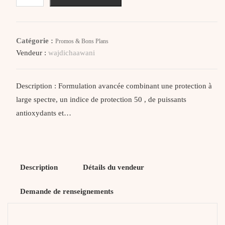
Ulrasun
Face
Anti
Catégorie :
Promos & Bons Plans
Age
Vendeur :
wajdichaawani
Anti
Pigmentation
Spf
Description : Formulation avancée combinant une protection à
50+
large spectre, un indice de protection 50 , de puissants
40Ml
antioxydants et…
Description
Détails du vendeur
Demande de renseignements