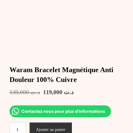
Waram Bracelet Magnétique Anti
Douleur 100% Cuivre
Le
Le
139,000
د.ت
119,000
د.ت
prix
prix
initial
actuel
était :
est :
Contactez nous pour plus d'informations
د.ت 119,000.
د.ت 139,000.
quantité
Ajouter au panier
de