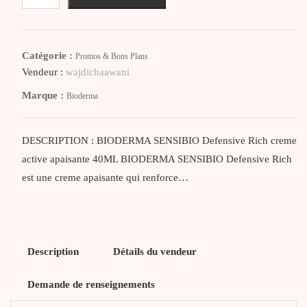
Bioderma
Sensibo
Defensive
Catégorie :
Promos & Bons Plans
Rich
Vendeur :
wajdichaawani
creme
Marque :
Bioderma
active
apaisante
40ML
DESCRIPTION : BIODERMA SENSIBIO Defensive Rich creme
active apaisante 40ML BIODERMA SENSIBIO Defensive Rich
est une creme apaisante qui renforce…
Description
Détails du vendeur
Demande de renseignements