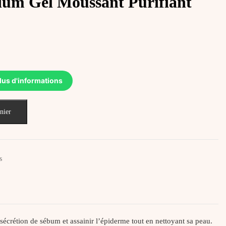
ium Gel Moussant Purifiant
lus d'informations
nier
s
 sécrétion de sébum et assainir l’épiderme tout en nettoyant sa peau.