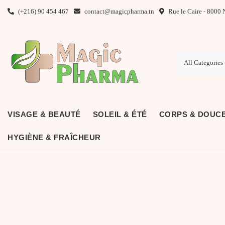
Skip
(+216) 90 454 467
contact@magicpharma.tn
Rue le Caire - 8000 
to
content
VISAGE & BEAUTÉ
SOLEIL & ÉTÉ
CORPS & DOUC
HYGIÈNE & FRAÎCHEUR