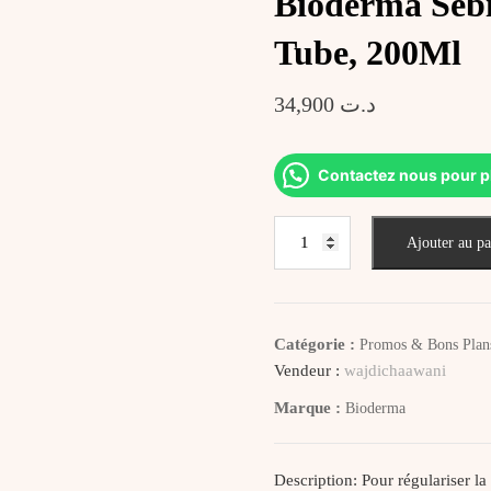
Bioderma Seb
Tube, 200Ml
34,900
د.ت
Contactez nous pour p
quantité
Ajouter au pa
de
Bioderma
Sebium
Gel
Catégorie :
Promos & Bons Plan
Moussant
Vendeur :
wajdichaawani
Purifiant
Marque :
Bioderma
Tube,
200Ml
Description: Pour régulariser la