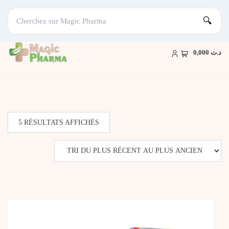
🔍
Skip
to
د.ت 0,000
content
TRIÉ
5 RÉSULTATS AFFICHÉS
DU
PLUS
RÉCENT
AU
PLUS
ANCIEN