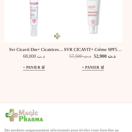
Svr Cicavit Dm+ Cicatrices
SVR CICAVIT+ Crème SPF50+
15gr
40ml
Le
Le
68,000
د.ت
57,500
د.ت
52,900
د.ت
prix
prix
initial
actuel
était :
est :
د.ت 57,500.
Des produits soigneusement sélectionnés pour révéler votre bien-être au