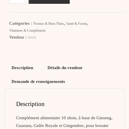
FORTÉ
PHARMA
Vitalite
Catégories :
,
,
Promos & Bons Plans
Santé & Forme
4G
Vitamines & Compléments
Dynamisant
Vendeur :
store
10
Shots
Description
Détails du vendeur
Demande de renseignements
Description
Complément alimentaire 10 shots, à base de Ginseng,
Guarana, Gelée Royale et Gingembre, pour booster