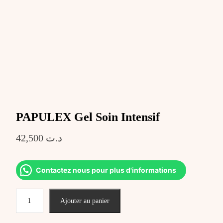
PAPULEX Gel Soin Intensif
42,500
د.ت
Contactez nous pour plus d'informations
quantité
Ajouter au panier
de
PAPULEX