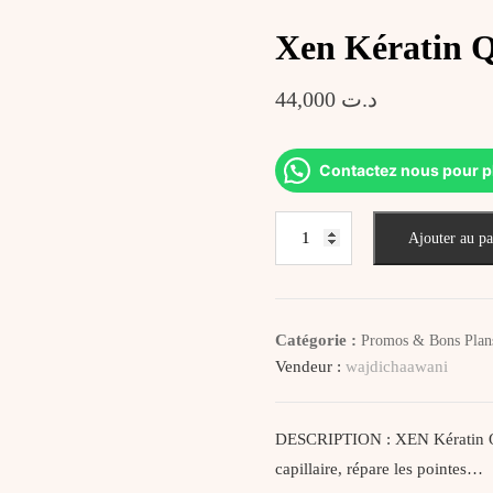
Xen Kératin Q
44,000
د.ت
Contactez nous pour p
quantité
Ajouter au pa
de
Xen
Kératin
Q10
Catégorie :
Promos & Bons Plan
Lotion
Vendeur :
wajdichaawani
Réparatrice
DESCRIPTION : XEN Kératin Q10
capillaire, répare les pointes…