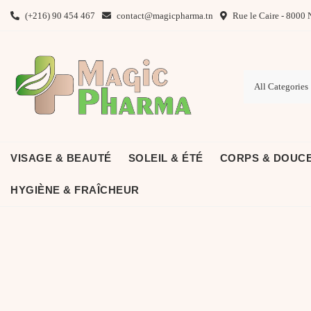
Skip
(+216) 90 454 467
contact@magicpharma.tn
Rue le Caire - 8000 
to
content
VISAGE & BEAUTÉ
SOLEIL & ÉTÉ
CORPS & DOUC
HYGIÈNE & FRAÎCHEUR