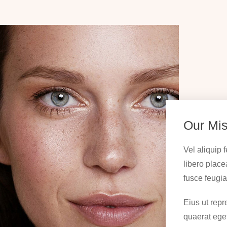
Our Mis
Vel aliquip 
libero place
fusce feugia
Eius ut repr
quaerat eget,