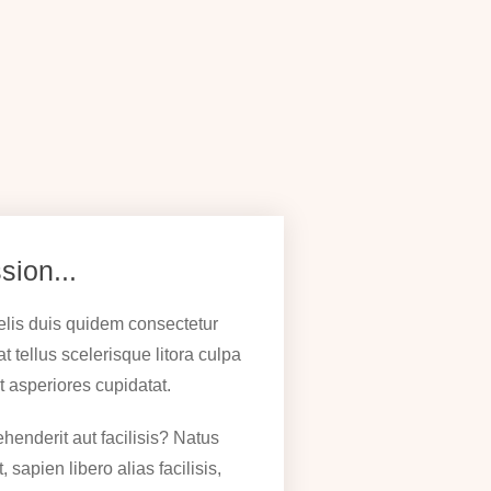
sion...
felis duis quidem consectetur
at tellus scelerisque litora culpa
t asperiores cupidatat.
ehenderit aut facilisis? Natus
 sapien libero alias facilisis,