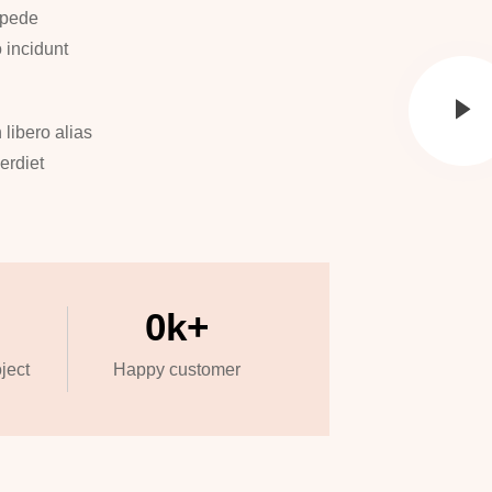
s pede
 incidunt
 libero alias
erdiet
0
k+
ject
Happy customer