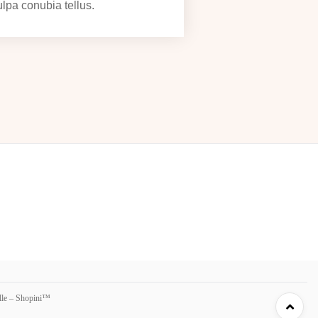
lpa conubia tellus.
lle – Shopini™