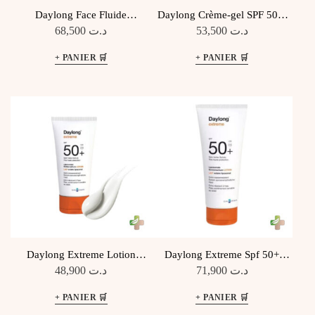
Daylong Face Fluide
Daylong Crème-gel SPF 50+,
Régulateur SPF 50+, 50 Ml
50 Ml
68,500
د.ت
53,500
د.ت
Daylong Extreme Lotion
Daylong Extreme Spf 50+
Solaire Spf50+ 50Ml
100Ml
48,900
د.ت
71,900
د.ت