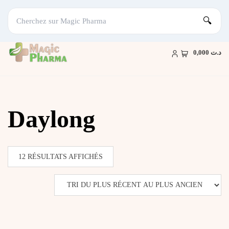
🔍
Skip
to
د.ت 0,000
content
Daylong
TRIÉ
12 RÉSULTATS AFFICHÉS
DU
PLUS
RÉCENT
AU
PLUS