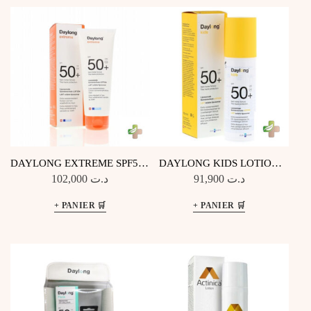
ANCIEN
DAYLONG EXTREME SPF50+
DAYLONG KIDS LOTION
200ML
SOLAIRE SPF50+ 150ML
102,000
د.ت
91,900
د.ت