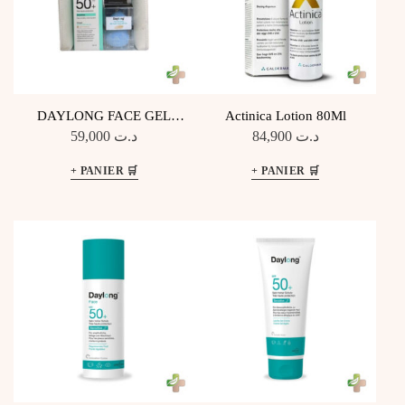
DAYLONG FACE GEL
Actinica Lotion 80Ml
FLUIDE Léger SPF 50+ 50ML
59,000
د.ت
84,900
د.ت