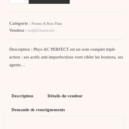
A-
Derma
Phys-
Catégorie :
Promos & Bons Plans
Ac
Vendeur :
wajdichaawani
Perfect
Fluide
Anti-
Description : Phys-AC PERFECT est un soin complet triple
Imperfections
action : ses actifs anti-imperfections vont cibler les boutons, ses
40
agents…
Ml
Description
Détails du vendeur
Demande de renseignements