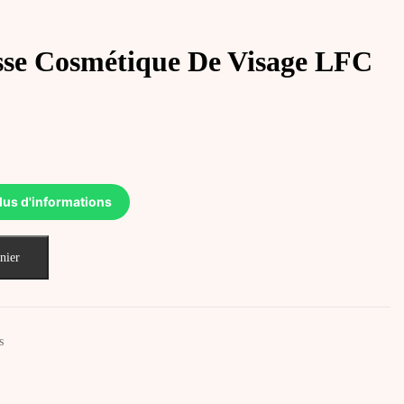
e Cosmétique De Visage LFC
lus d'informations
nier
s