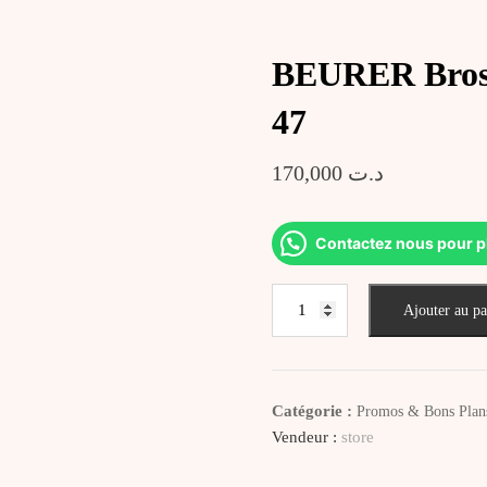
BEURER Bross
47
170,000
د.ت
Contactez nous pour p
quantité
Ajouter au pa
de
BEURER
Brosse
Cosmétique
Catégorie :
Promos & Bons Plan
De
Vendeur :
store
Visage
LFC