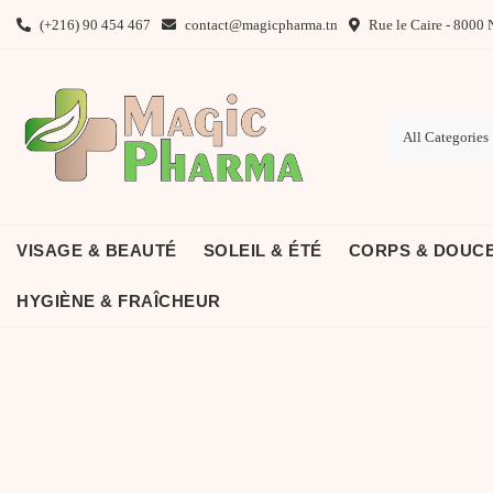
Skip
(+216) 90 454 467
contact@magicpharma.tn
Rue le Caire - 8000 
to
content
VISAGE & BEAUTÉ
SOLEIL & ÉTÉ
CORPS & DOUC
HYGIÈNE & FRAÎCHEUR