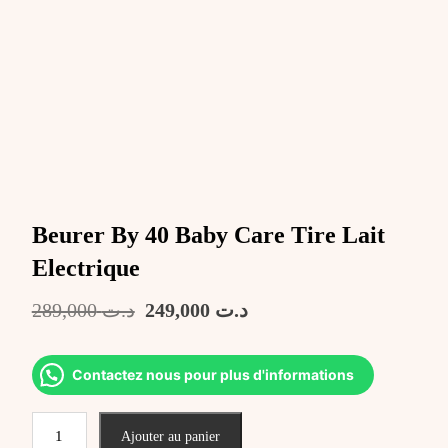
Beurer By 40 Baby Care Tire Lait
Electrique
Le
Le
289,000
د.ت
249,000
د.ت
prix
prix
initial
actuel
était :
est :
Contactez nous pour plus d'informations
د.ت 249,000.
د.ت 289,000.
quantité
Ajouter au panier
de