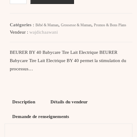
Beurer
By
40
Catégories :
,
,
Bébé & Maman
Grossesse & Maman
Promos & Bons Plans
Baby
Vendeur :
wajdichaawani
Care
Tire
Lait
BEURER BY 40 Babycare Tire Lait Electrique BEURER
Electrique
Babycare Tire Lait Electrique BY 40 permet la stimulation du
processus…
Description
Détails du vendeur
Demande de renseignements