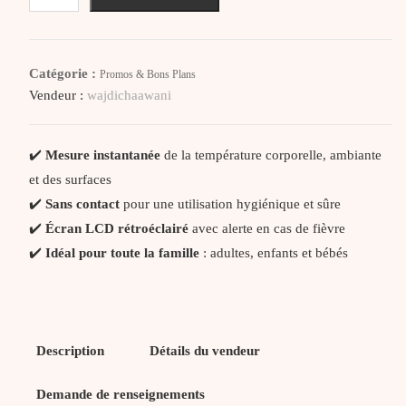
Beurer
Thermomètre
sans
Catégorie :
Promos & Bons Plans
Contact
Vendeur :
wajdichaawani
FT
90
✔️
Mesure instantanée
de la température corporelle, ambiante
et des surfaces
✔️
Sans contact
pour une utilisation hygiénique et sûre
✔️
Écran LCD rétroéclairé
avec alerte en cas de fièvre
✔️
Idéal pour toute la famille
: adultes, enfants et bébés
Description
Détails du vendeur
Demande de renseignements