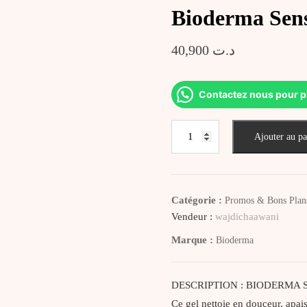
Bioderma Sen
40,900
د.ت
Contactez nous pour p
quantité
Ajouter au pa
de
Bioderma
Sensibio
Gel
Catégorie :
Promos & Bons Plan
Moussant
Vendeur :
wajdichaawani
200ML
Marque :
Bioderma
DESCRIPTION : BIODERMA Sen
Ce gel nettoie en douceur, apai