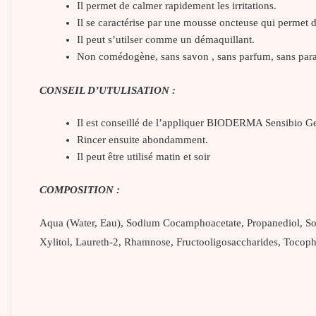
Il permet de calmer rapidement les irritations.
Il se caractérise par une mousse oncteuse qui permet d
Il peut s’utilser comme un démaquillant.
Non comédogène, sans savon , sans parfum, sans para
CONSEIL D’UTULISATION :
Il est conseillé de l’appliquer BIODERMA Sensibio Ge
Rincer ensuite abondamment.
Il peut être utilisé matin et soir
COMPOSITION :
Aqua (Water, Eau), Sodium Cocamphoacetate, Propanediol, Sodi
Xylitol, Laureth-2, Rhamnose, Fructooligosaccharides, Tocophe