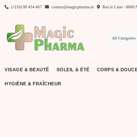
Skip
(+216) 90 454 467
contact@magicpharma.tn
Rue le Caire - 8000 
to
content
VISAGE & BEAUTÉ
SOLEIL & ÉTÉ
CORPS & DOUC
HYGIÈNE & FRAÎCHEUR