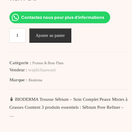
Contactez nous pour plus d'informations
quantité
Ajouter au panier
de
BIODERMA
TROUSSE
SEBIUM
Catégorie :
Promos & Bons Plans
PORE
Vendeur :
wajdichaawani
REFINER
Marque :
Bioderma
30ML+PHOTODERM
COVER
TOUCH
🧴 BIODERMA Trousse Sébium – Soin Complet Peaux Mixtes à
MINERAL
Grasses Contient 3 produits essentiels : Sébium Pore Refiner –
LIGHT
…
50SPF+
40ML+SEBIUM
H2O